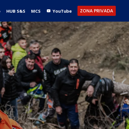
ZONA PRIVADA
o
HUB S&S
MCS
YouTube