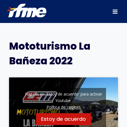
Saltar
al
contenido
Mototurismo La
Bañeza 2022
Haz clic en 'Estoy de acuerdo' para activar
Youtube
Política de cookies
Estoy de acuerdo