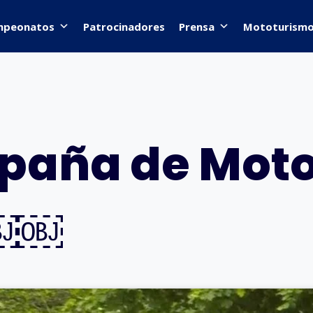
mpeonatos
Patrocinadores
Prensa
Mototurism
spaña de Mot
2￼￼