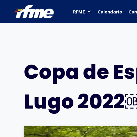
Saltar
al
RFME
Calendario
Ca
contenido
Copa de E
Lugo 202