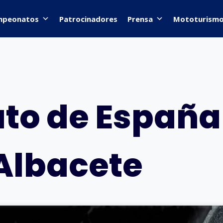
mpeonatos
Patrocinadores
Prensa
Mototurism
o de España
 Albacete