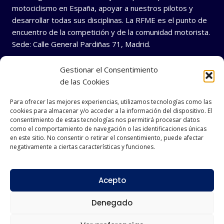
motociclismo en España, apoyar a nuestros pilotos y
desarrollar todas sus disciplinas. La RFME es el punto de
encuentro de la competición y de la comunidad motorista.
Sede: Calle General Pardiñas 71, Madrid.
Gestionar el Consentimiento
de las Cookies
Para ofrecer las mejores experiencias, utilizamos tecnologías como las
cookies para almacenar y/o acceder a la información del dispositivo. El
consentimiento de estas tecnologías nos permitirá procesar datos
REDES SOCIALES
como el comportamiento de navegación o las identificaciones únicas
en este sitio. No consentir o retirar el consentimiento, puede afectar
negativamente a ciertas características y funciones.
Acepto
© 2026 RFME Desarrollado por
Andrac Computing
y
Stelis
Technologies
Denegado
Política de privacidad
|
Política de Cookies